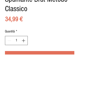
Classico
Prezzo
34,99 €
Quantità
*
Aggiungi al carrello
© 2015 by il BUONGUSTAIO di Pippo Calà, Via
Umberto 8, 95036, Randazzo, P.iva
02489150876
| Designed by
Marco Zagami
. Photos
Elia Priolo
.