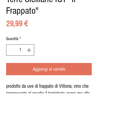
Frappato"
Prezzo
29,99 €
Quantità
*
Aggiungi al carrello
prodotto da uve di frappato di Vittoria, vino che
rappresenta al meglio il terriotorio aspro ma allo
stesso tempo elegante.
Grado alcolico 12,5°