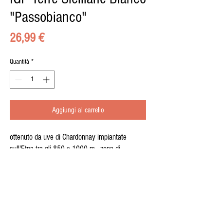
"Passobianco"
Prezzo
26,99 €
Quantità
*
Aggiungi al carrello
ottenuto da uve di Chardonnay impiantate
sull'Etna tra gli 850 e 1000 m. zona di
produzione Contrada Guardiola (Passopisciaro).
grado alcolico 13,5°.