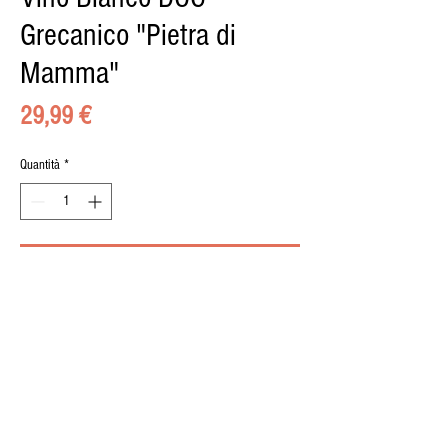
Grecanico "Pietra di
Mamma"
Prezzo
29,99 €
Quantità
*
Aggiungi al carrello
© 2015 by il BUONGUSTAIO di Pippo Calà, Via