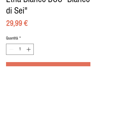
di Sei"
Prezzo
29,99 €
Quantità
*
Aggiungi al carrello
© 2015 by il BUONGUSTAIO di Pippo Calà, Via
Umberto 8, 95036, Randazzo, P.iva
02489150876
| Designed by
Marco Zagami
. Photos
Elia Priolo
.