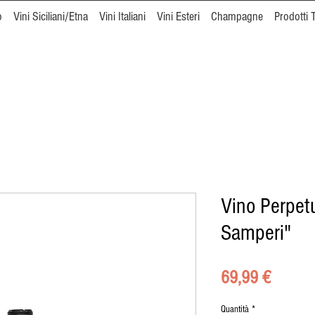
o
Vini Siciliani/Etna
Vini Italiani
Vini Esteri
Champagne
Prodotti T
Vino Perpet
Samperi"
Prezzo
69,99 €
Quantità
*