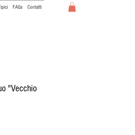
ipici
FAQs
Contatti
uo "Vecchio