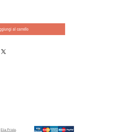
ggiungi al carrello
s
Elia Priolo
.