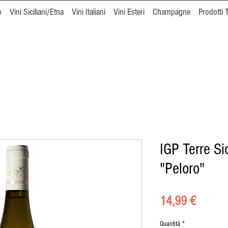
o
Vini Siciliani/Etna
Vini Italiani
Vini Esteri
Champagne
Prodotti T
IGP Terre Si
"Peloro"
Prezzo
14,99 €
Quantità
*