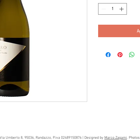
A
Via Umberto 8, 95036, Randazzo, P.iva 02489150876 | Designed by
Marco Zagami
. Photo