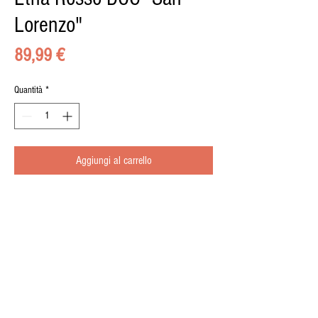
Lorenzo"
Prezzo
89,99 €
Quantità
*
Aggiungi al carrello
chiedere per annata disponibile
© 2015 by il BUONGUSTAIO di Pippo Calà, Via