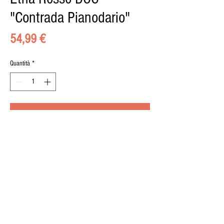
"Contrada Pianodario"
Prezzo
54,99 €
Quantità
*
Aggiungi al carrello
© 2015 by il BUONGUSTAIO di Pippo Calà, Via
Umberto 8, 95036, Randazzo, P.iva
02489150876
| Designed by
Marco Zagami
. Photos
Elia Priolo
.