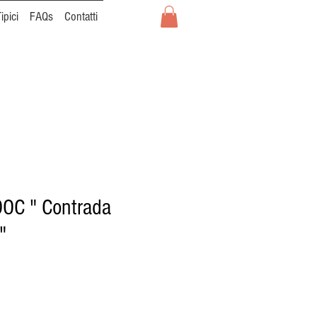
ipici
FAQs
Contatti
DOC " Contrada
"