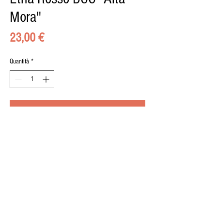
Mora"
Prezzo
23,00 €
Quantità
*
Aggiungi al carrello
© 2015 by il BUONGUSTAIO di Pippo Calà, Via
Umberto 8, 95036, Randazzo, P.iva
02489150876
| Designed by
Marco Zagami
. Photos
Elia Priolo
.