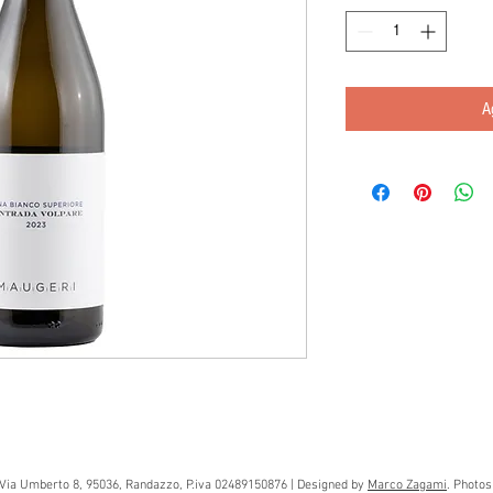
A
Via Umberto 8, 95036, Randazzo, P.iva 02489150876 | Designed by
Marco Zagami
. Photo