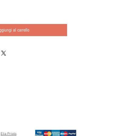
ggiungi al carrello
s
Elia Priolo
.