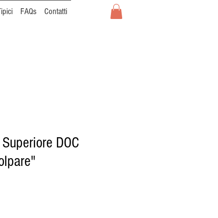
ipici
FAQs
Contatti
 Superiore DOC
olpare"