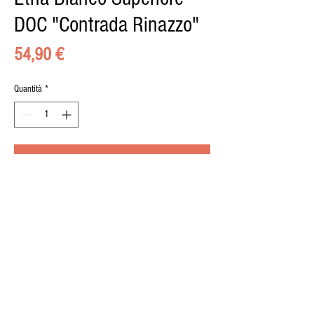
DOC "Contrada Rinazzo"
Prezzo
54,90 €
Quantità
*
Aggiungi al carrello
© 2015 by il BUONGUSTAIO di Pippo Calà, Via
Umberto 8, 95036, Randazzo, P.iva
02489150876
| Designed by
Marco Zagami
. Photos
Elia Priolo
.