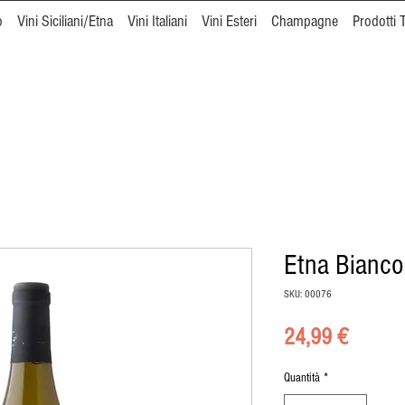
o
Vini Siciliani/Etna
Vini Italiani
Vini Esteri
Champagne
Prodotti T
Etna Bianc
SKU: 00076
Prezzo
24,99 €
Quantità
*