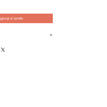
ggiungi al carrello
ni e non reputi sufficiente la descrizione che
taci compilando il form nella sezione contatti
to prodotto: 00076