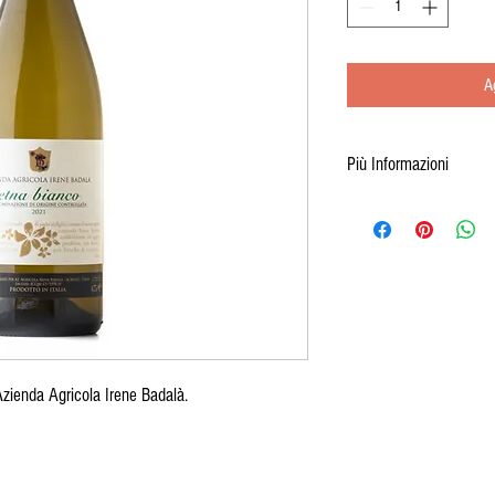
A
Più Informazioni
Se vuoi ulteriori informazio
trovi sotto alla foto, contat
inserendo il codice di ques
Azienda Agricola Irene Badalà.