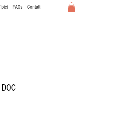
ipici
FAQs
Contatti
o DOC