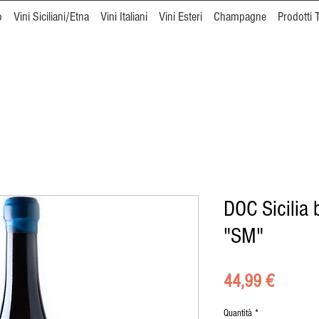
o
Vini Siciliani/Etna
Vini Italiani
Vini Esteri
Champagne
Prodotti T
DOC Sicilia
"SM"
Prezzo
44,99 €
Quantità
*