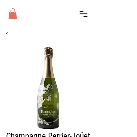
Champagne Perrier-Joüet