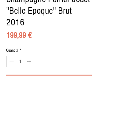
"Belle Epoque" Brut
2016
Prezzo
199,99 €
Quantità
*
Aggiungi al carrello
© 2015 by il BUONGUSTAIO di Pippo Calà, Via